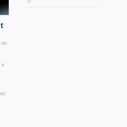
TI
t
a se
 a
es!