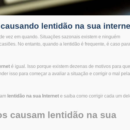
 causando lentidão na sua interne
de vez em quando. Situações sazonais existem e ninguém
asiões. No entanto, quando a lentidão é frequente, é caso par
ernet
é igual. Isso porque existem dezenas de motivos para que
er isso para começar a avaliar a situação e corrigir o mal pela
usam
lentidão na sua Internet
e saiba como corrigir cada um del
os causam lentidão na sua