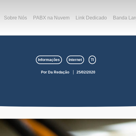
Sobre Nós
PABX na Nuvem
Link Dedicado
Banda Lar
Informações
Internet
TI
Por
Da Redação
25/02/2020