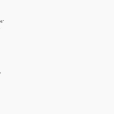
er
e,
a