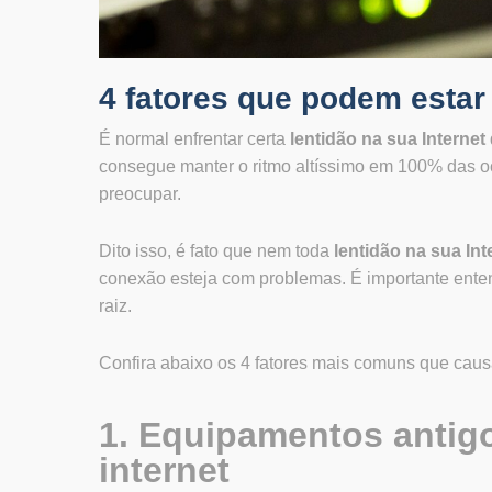
4 fatores que podem estar
É normal enfrentar certa
lentidão na sua Internet
consegue manter o ritmo altíssimo em 100% das oc
preocupar.
Dito isso, é fato que nem toda
lentidão na sua Int
conexão esteja com problemas. É importante entend
raiz.
Confira abaixo os 4 fatores mais comuns que ca
1. Equipamentos antig
internet