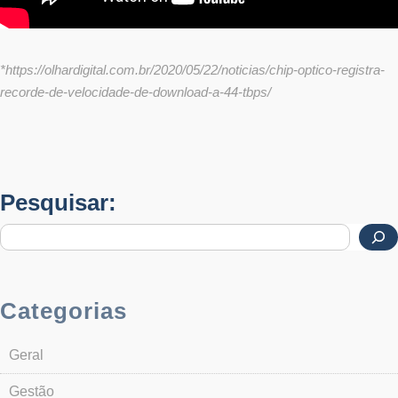
*https://olhardigital.com.br/2020/05/22/noticias/chip-optico-registra-
recorde-de-velocidade-de-download-a-44-tbps/
Pesquisar:
Categorias
Geral
Gestão