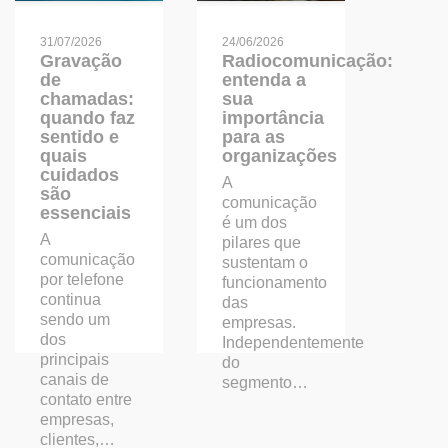
31/07/2026
24/06/2026
Gravação
Radiocomunicação:
de
entenda a
chamadas:
sua
quando faz
importância
sentido e
para as
quais
organizações
cuidados
A
são
comunicação
essenciais
é um dos
A
pilares que
comunicação
sustentam o
por telefone
funcionamento
continua
das
sendo um
empresas.
dos
Independentemente
principais
do
canais de
segmento…
contato entre
empresas,
clientes,…