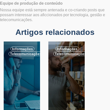
Equipe de produção de conteúdo
Nossa equipe está sempre antenada e co-criando posts que
possam interessar aos aficcionados por tecnologia, gestão e
telecomunicações.
Artigos relacionados
,
,
,
,
Informações
Informações
Telecomunicações
Telecomunicações