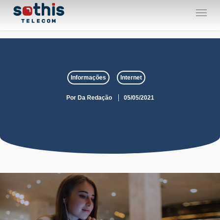
Skip
Menu
to
main
content
Informações
Internet
Por
Da Redação
05/05/2021