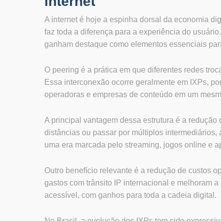
internet
A internet é hoje a espinha dorsal da economia di
faz toda a diferença para a experiência do usuário
ganham destaque como elementos essenciais para o
O peering é a prática em que diferentes redes troc
Essa interconexão ocorre geralmente em IXPs, pon
operadoras e empresas de conteúdo em um mesmo 
A principal vantagem dessa estrutura é a redução
distâncias ou passar por múltiplos intermediários,
uma era marcada pelo streaming, jogos online e a
Outro benefício relevante é a redução de custos 
gastos com trânsito IP internacional e melhoram a 
acessível, com ganhos para toda a cadeia digital.
No Brasil, a evolução dos IXPs tem sido expressiv