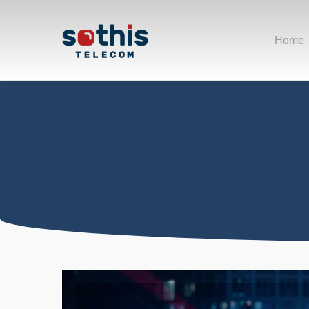
Skip
to
main
Home
content