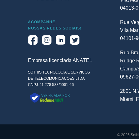
04013-0
Rua Verg
ACOMPANHE
NOSSAS REDES SOCIAIS!
Vila Mar
04101-9
Rua Bras
Empresa licenciada ANATEL
Rudge R
Campo/
SOTHIS TECNOLOGIA E SERVICOS
09627-0
DE TELECOMUNICACOES LTDA
CNPJ: 11.278.588/0001-66
2801 N.W
VERIFICADA POR
Miami, F
© 2026 Sothi