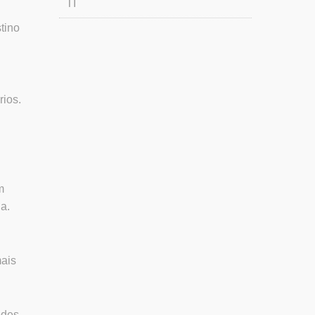
TI
tino
rios.
m
a.
mais
edes