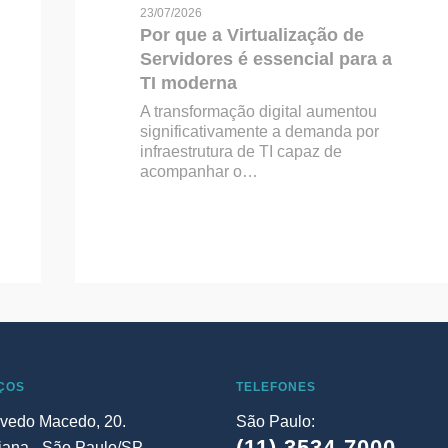
23/07/2026
Por que a Virtualização de
Servidores é essencial para a
TI moderna
A transformação digital aumentou
significativamente a demanda por
infraestrutura de TI capaz de
acompanhar o…
ÇOS
TELEFONES
vedo Macedo, 20.
São Paulo:
(11) 3534-7000
iana - São Paulo/SP.