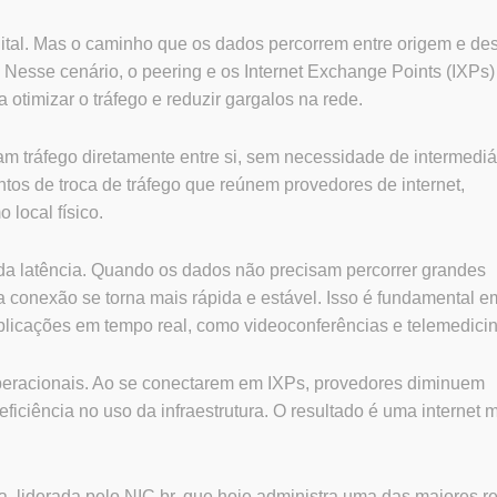
gital. Mas o caminho que os dados percorrem entre origem e des
. Nesse cenário, o peering e os Internet Exchange Points (IXPs)
timizar o tráfego e reduzir gargalos na rede.
am tráfego diretamente entre si, sem necessidade de intermediá
tos de troca de tráfego que reúnem provedores de internet,
local físico.
 da latência. Quando os dados não precisam percorrer grandes
 a conexão se torna mais rápida e estável. Isso é fundamental e
plicações em tempo real, como videoconferências e telemedicin
operacionais. Ao se conectarem em IXPs, provedores diminuem
eficiência no uso da infraestrutura. O resultado é uma internet 
a, liderada pelo NIC.br, que hoje administra uma das maiores r