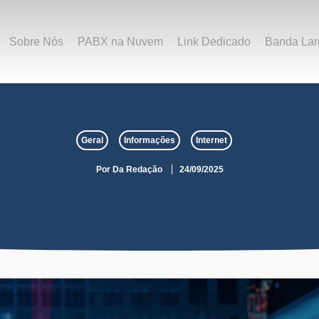
Sobre Nós
PABX na Nuvem
Link Dedicado
Banda Lar
Geral
Informações
Internet
Por
Da Redação
24/09/2025