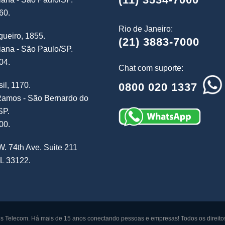
60.
Rio de Janeiro:
ueiro, 1855.
(21) 3883-7000
iana - São Paulo/SP.
04.
Chat com suporte:
0800 020 1337
il, 1170.
amos - São Bernardo do
SP.
00.
. 74th Ave. Suite 211
L 33122.
s Telecom. Há mais de 15 anos conectando pessoas e empresas! Todos os direito