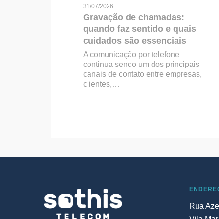
31/07/2026
Gravação de chamadas:
quando faz sentido e quais
cuidados são essenciais
A comunicação por telefone
continua sendo um dos principais
canais de contato entre empresas,
clientes,…
ENDERE
Rua Aze
Vila Mar