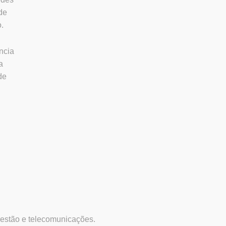
de
.
ncia
a
de
gestão e telecomunicações.