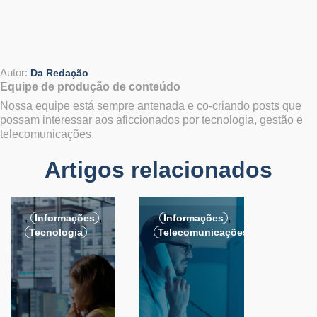
Autor:
Da Redação
Equipe de produção de conteúdo
Nossa equipe está sempre antenada e co-criando posts que
possam interessar aos aficcionados por tecnologia, gestão e
telecomunicações.
Artigos relacionados
,
,
,
,
Informações
Informações
Tecnologia
Telecomunicações