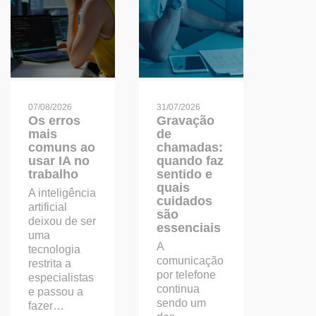
07/08/2026
31/07/2026
Os erros
Gravação
mais
de
comuns ao
chamadas:
usar IA no
quando faz
trabalho
sentido e
quais
A inteligência
cuidados
artificial
são
deixou de ser
essenciais
uma
A
tecnologia
comunicação
restrita a
por telefone
especialistas
continua
e passou a
sendo um
fazer…