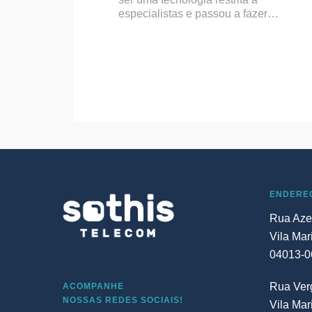
especialistas e passou a fazer…
ENDERE
Rua Aze
Vila Mar
04013-0
Rua Verg
ACOMPANHE
NOSSAS REDES SOCIAIS!
Vila Mar