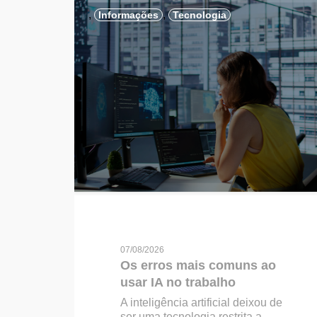
,
,
Informações
Tecnologia
07/08/2026
Os erros mais comuns ao
usar IA no trabalho
A inteligência artificial deixou de
ser uma tecnologia restrita a