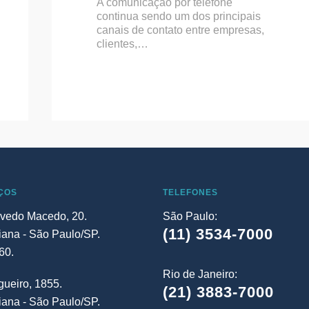
A comunicação por telefone
continua sendo um dos principais
canais de contato entre empresas,
clientes,…
ÇOS
TELEFONES
vedo Macedo, 20.
São Paulo:
(11) 3534-7000
iana - São Paulo/SP.
60.
Rio de Janeiro:
ueiro, 1855.
(21) 3883-7000
iana - São Paulo/SP.