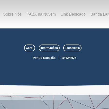
Sobre Nós
PABX na Nuvem
Link Dedicado
Banda Lar
Geral
Informações
Tecnologia
Por
Da Redação
10/12/2025