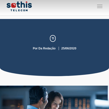
Skip
Menu
to
main
content
TI
Por
Da Redação
25/06/2020