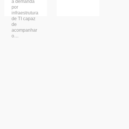
a demanda
por
infraestrutura
de TI capaz
de
acompanhar
o…