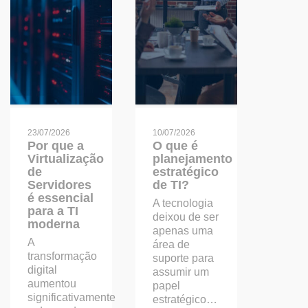
23/07/2026
10/07/2026
Por que a
O que é
Virtualização
planejamento
de
estratégico
Servidores
de TI?
é essencial
A tecnologia
para a TI
deixou de ser
moderna
apenas uma
A
área de
transformação
suporte para
digital
assumir um
aumentou
papel
significativamente
estratégico…