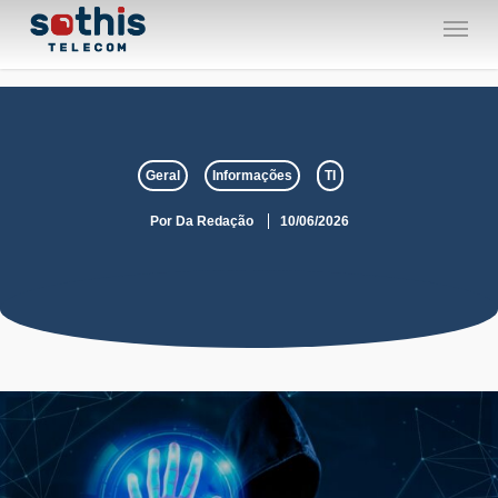
Skip
Menu
to
main
content
Geral
Informações
TI
Por
Da Redação
10/06/2026