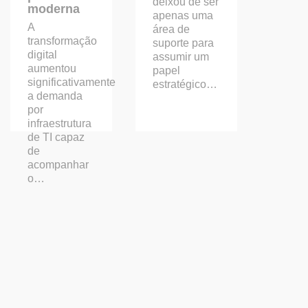
deixou de ser
moderna
apenas uma
A
área de
transformação
suporte para
digital
assumir um
aumentou
papel
significativamente
estratégico…
a demanda
por
infraestrutura
de TI capaz
de
acompanhar
o…