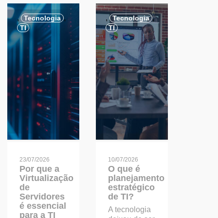
,
,
,
,
Tecnologia
Tecnologia
TI
TI
23/07/2026
10/07/2026
Por que a
O que é
Virtualização
planejamento
de
estratégico
Servidores
de TI?
é essencial
A tecnologia
para a TI