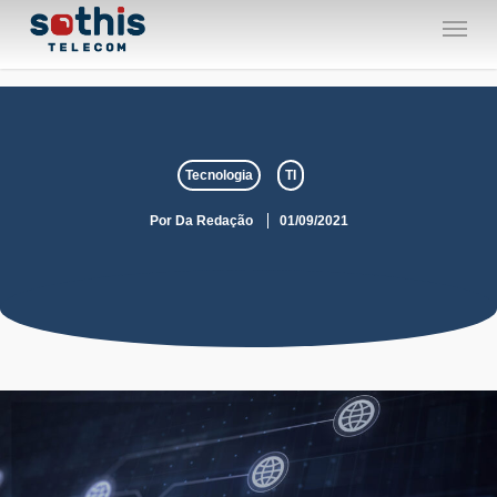
Skip
Menu
to
main
content
Tecnologia
TI
Por
Da Redação
01/09/2021