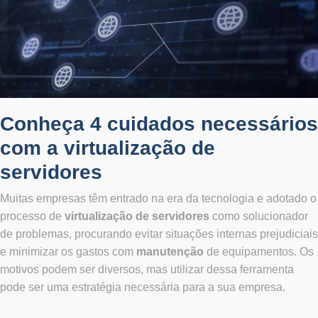
Conheça 4 cuidados necessários
com a virtualização de
servidores
Muitas empresas têm entrado na era da tecnologia e adotado o
processo de
virtualização de servidores
como solucionador
de problemas, procurando evitar situações internas prejudiciais
e minimizar os gastos com
manutenção
de equipamentos. Os
motivos podem ser diversos, mas utilizar dessa ferramenta
pode ser uma estratégia necessária para a sua empresa.