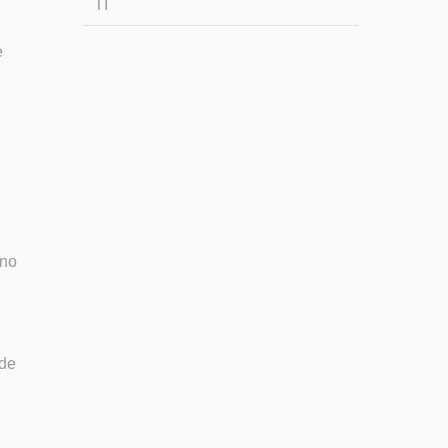
TI
e
 no
 de