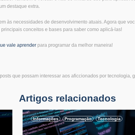
um destaque extra.
em às necessidades de desenvolvimento atuais. Agora que voc
principais conceitos e bases para saber como aplicá-las!
ue vale aprender
para programar da melhor maneira!
osts que possam interessar aos aficcionados por tecnologia, 
Artigos relacionados
,
,
,
Informações
Programação
Tecnologia