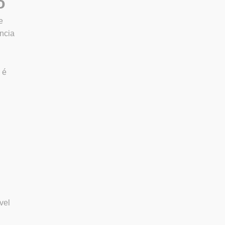
o
e
ência
 é
vel