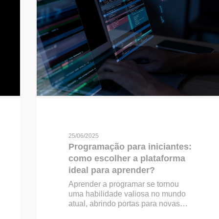
25/06/2025
Programação para iniciantes:
como escolher a plataforma
ideal para aprender?
Aprender a programar se tornou
uma habilidade valiosa no mundo
atual, abrindo portas para novas…