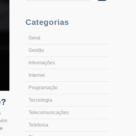
Categorias
Geral
Gestão
Informações
Internet
Programação
e?
Tecnologia
Telecomunicações
s
bém
Telefonia
de