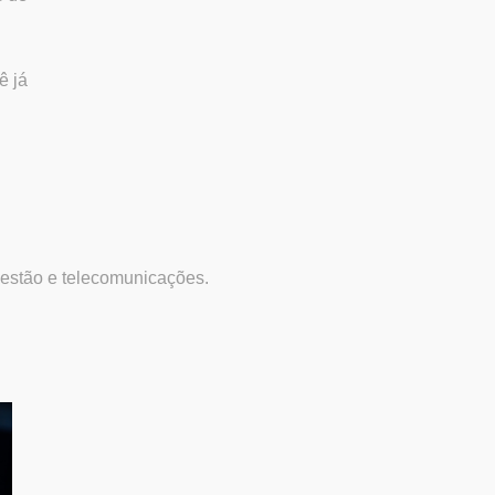
ê já
gestão e telecomunicações.