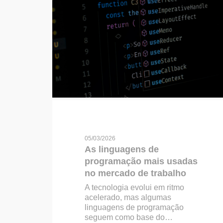
05/03/2026
As linguagens de
programação mais usadas
no mercado de trabalho
A tecnologia evolui em ritmo
acelerado, mas algumas
linguagens de programação
seguem como base do…