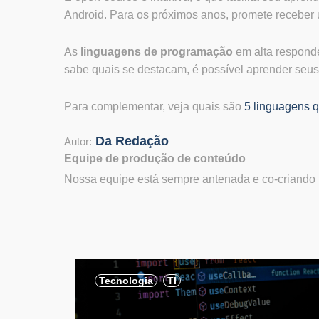
Android. Para os próximos anos, promete receber 
As
linguagens de programação
em alta respond
sabe quais se destacam, é possível aprender seus 
Para complementar, veja quais são
5 linguagens q
Da Redação
Autor:
Equipe de produção de conteúdo
Nossa equipe está sempre antenada e co-criando p
,
,
Tecnologia
TI