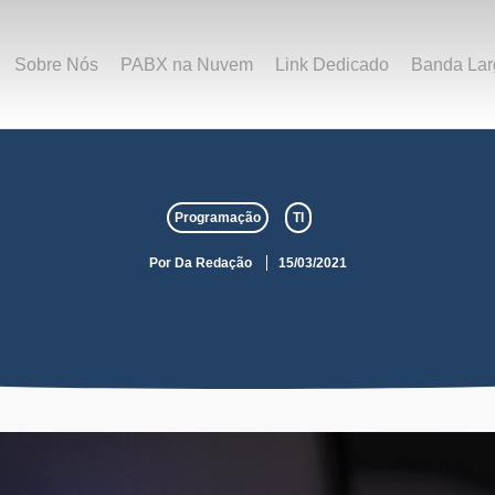
Sobre Nós
PABX na Nuvem
Link Dedicado
Banda Lar
Programação
TI
Por
Da Redação
15/03/2021