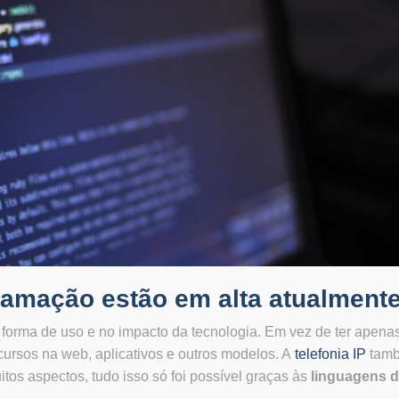
ramação estão em alta atualment
orma de uso e no impacto da tecnologia. Em vez de ter apena
recursos na web, aplicativos e outros modelos. A
telefonia IP
tam
os aspectos, tudo isso só foi possível graças às
linguagens 