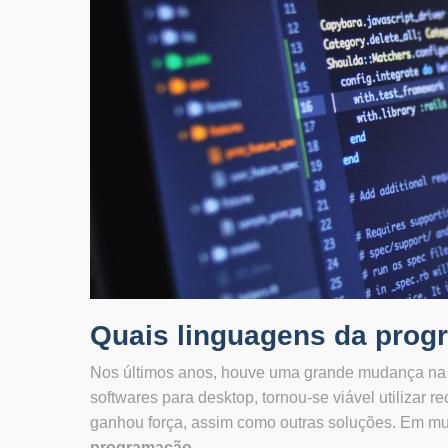
Quais linguagens da prog
Nos últimos anos, houve uma grande mudança na f
softwares para desktop, tornou-se viável utilizar 
ganhou força, assim como outras soluções. Em muit
programação
.