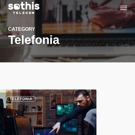
Skip
Menu
to
main
content
CATEGORY
Telefonia
TELEFONIA