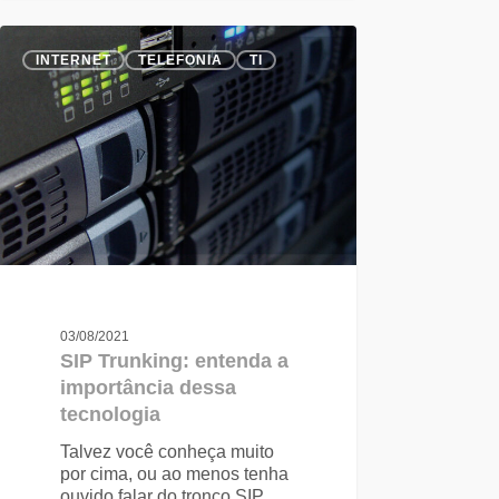
INTERNET
TELEFONIA
TI
03/08/2021
SIP Trunking: entenda a
importância dessa
tecnologia
Talvez você conheça muito
por cima, ou ao menos tenha
ouvido falar do tronco SIP.…